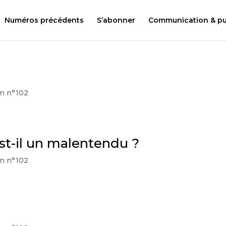
Numéros précédents
S’abonner
Communication & pub
on n°102
est-il un malentendu ?
on n°102