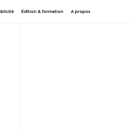
licité
Édition & formation
A propos