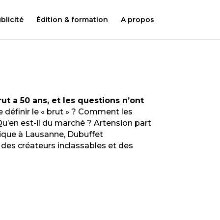
licité
Édition & formation
A propos
rut a 50 ans, et les questions n’ont
e définir le « brut » ? Comment les
 Qu’en est-il du marché ? Artension part
thique à Lausanne, Dubuffet
des créateurs inclassables et des