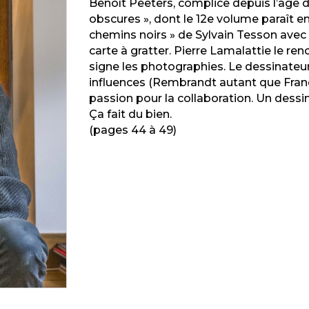
Benoît Peeters, complice depuis l’âge de 
obscures », dont le 12e volume paraît en 2
chemins noirs » de Sylvain Tesson avec u
carte à gratter. Pierre Lamalattie le ren
signe les photographies. Le dessinateur
influences (Rembrandt autant que Franqu
passion pour la collaboration. Un dessin
Ça fait du bien.
(pages 44 à 49)