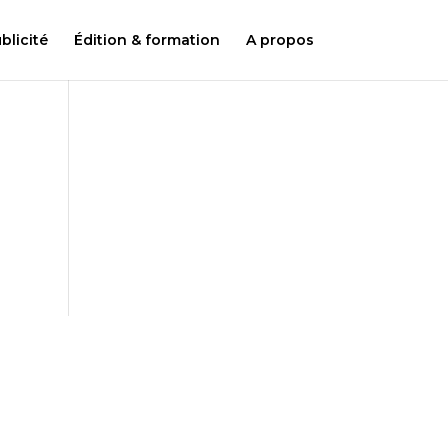
licité
Édition & formation
A propos