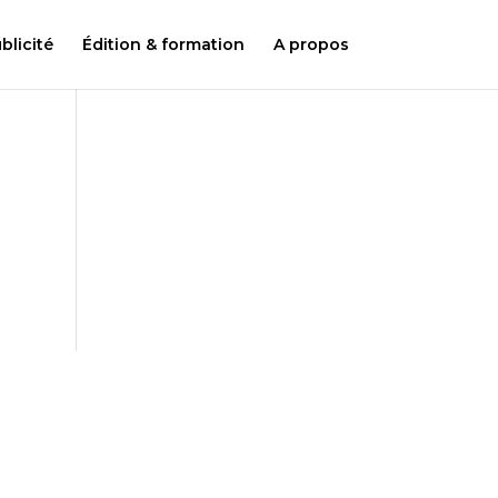
licité
Édition & formation
A propos