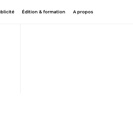
licité
Édition & formation
A propos