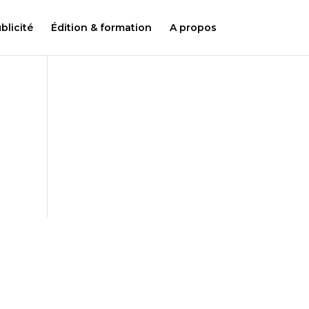
licité
Édition & formation
A propos