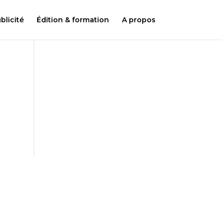
licité
Édition & formation
A propos