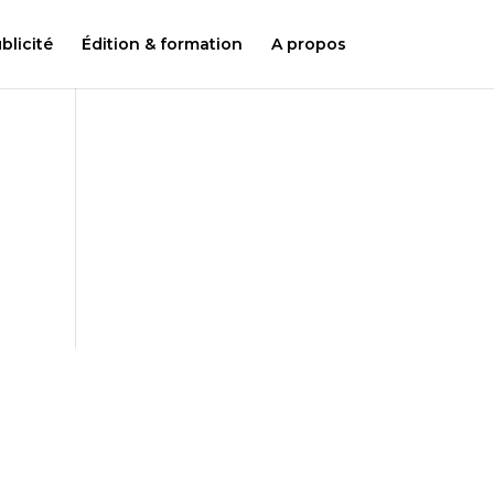
licité
Édition & formation
A propos