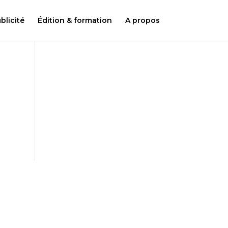
licité
Édition & formation
A propos