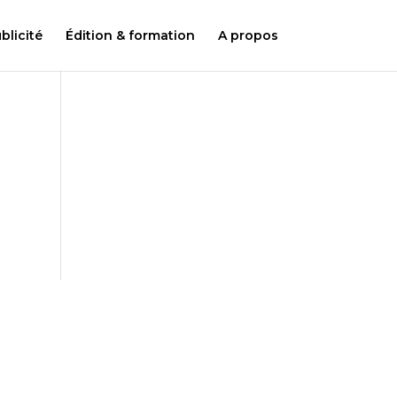
licité
Édition & formation
A propos