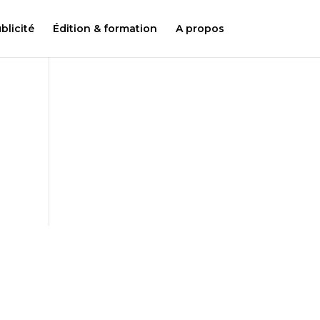
licité
Édition & formation
A propos