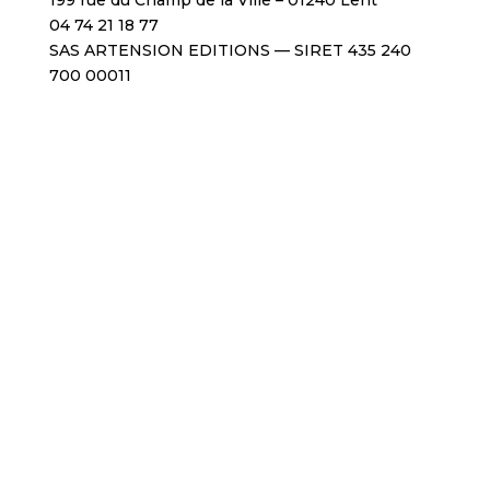
199 rue du Champ de la Ville – 01240 Lent
04 74 21 18 77
SAS ARTENSION EDITIONS — SIRET 435 240
700 00011