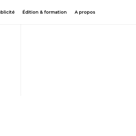
licité
Édition & formation
A propos