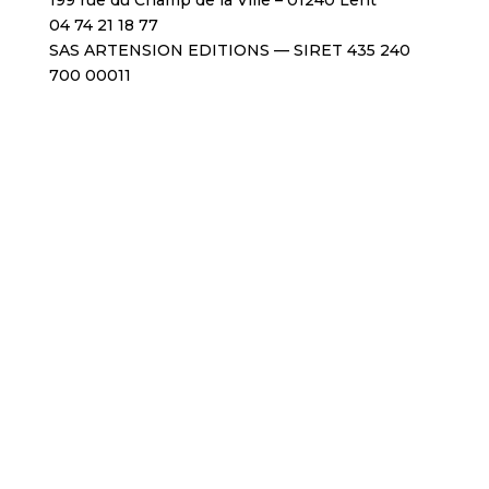
199 rue du Champ de la Ville – 01240 Lent
04 74 21 18 77
SAS ARTENSION EDITIONS — SIRET 435 240
700 00011