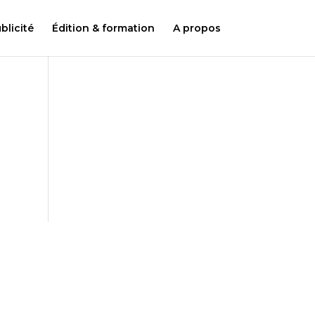
licité
Édition & formation
A propos