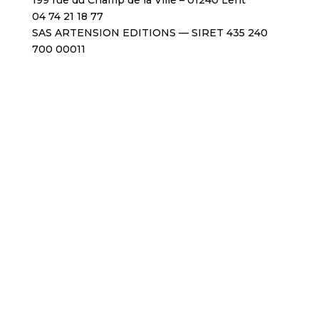
199 rue du Champ de la Ville – 01240 Lent
04 74 21 18 77
SAS ARTENSION EDITIONS — SIRET 435 240
700 00011