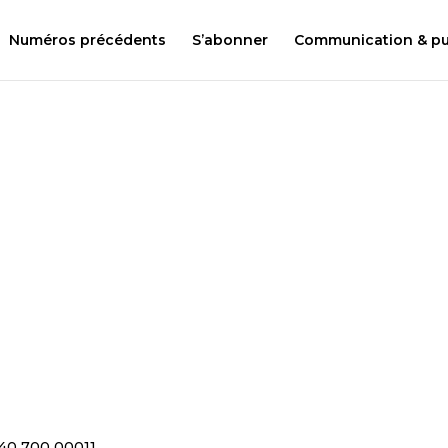
Numéros précédents
S’abonner
Communication & pub
40 700 00011