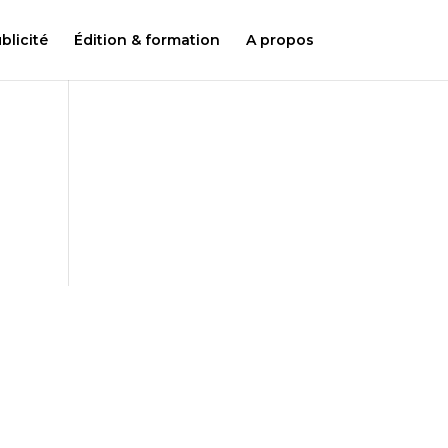
licité
Édition & formation
A propos