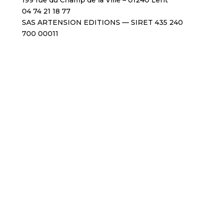
199 rue du Champ de la Ville – 01240 Lent
04 74 21 18 77
SAS ARTENSION EDITIONS — SIRET 435 240
700 00011